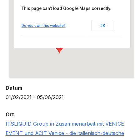
This page can't load Google Maps correctly.
ITSLIQUID Group in Zusammenarbeit mit
VENICE EVENT und ACIT Venice – die
italienisch-deutsche Kulturvereinigung
OK
Do you own this website?
THE ROOM Contemporary Art Space - Venedig
Details
Datum
01/02/2021 - 05/06/2021
Ort
ITSLIQUID Group in Zusammenarbeit mit VENICE
EVENT und ACIT Venice - die italienisch-deutsche