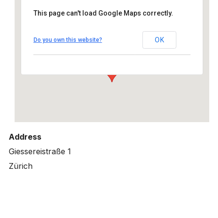
This page can't load Google Maps correctly.
ARTBOX GALLERY, Zürich
Giessereistraße 1 - Zürich
OK
Do you own this website?
Details
Address
Giessereistraße 1
Zürich