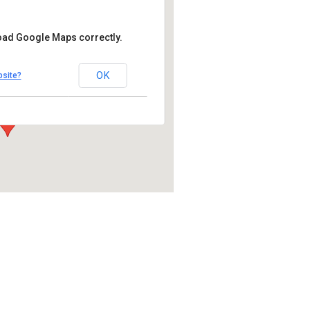
load Google Maps correctly.
llery
OK
bsite?
trasse 1 - Zürich