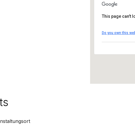
This page can't 
Artbox Ga
Do you own this we
Giessereis
Details
ts
nstaltungsort