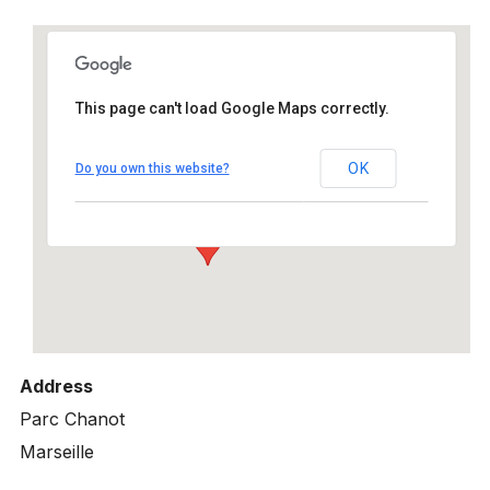
This page can't load Google Maps correctly.
Palais des Arts, Parc de Chanot, Marseille
2013 capitale de la culture Européenne
OK
Parc Chanot - Marseille
Do you own this website?
Details
Address
Parc Chanot
Marseille