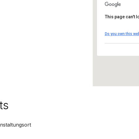
This page can't 
Palazzo Albrizzi-
Do you own this we
Ramo Albrizzi - V
Details
ts
nstaltungsort