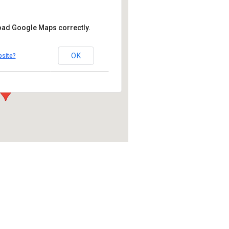
load Google Maps correctly.
Capello, Itsliquid-Group
OK
bsite?
enice